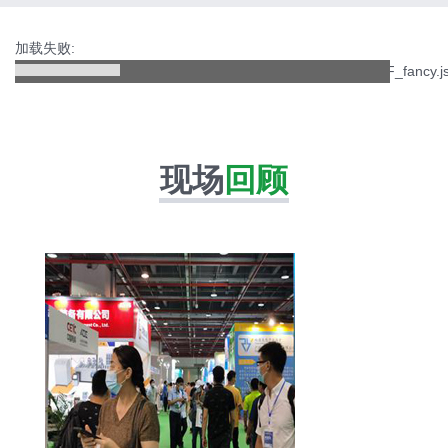
加载失败:
http://hzpgexpo.com/template/default/js/myfocus/pattern/mF_fancy.j
现场
回顾