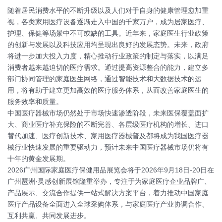
随着居民消费水平的不断升级以及人们对于自身的健康管理愈加重
视，各类家用医疗设备逐渐走入中国的千家万户，成为居家医疗、
护理、保健等场景中不可或缺的工具。近年来，家庭医生行业政策
的创新与发展以及科技应用均呈现出良好的发展态势。未来，政府
将进一步加大投入力度，精心推动行业政策的制定与落实，以满足
消费者越来越迫切的医疗需求。通过提高资源整合的能力，建立多
部门协同管理的家庭医生网络，通过智能技术和大数据技术的运
用，将有助于建立更加高效的医疗服务体系，从而改善家庭医生的
服务效率和质量。
中国医疗器械市场仍然处于市场快速渗透阶段，未来医保覆盖面扩
大、商业医疗补充保险的不断完善、各层级医疗机构的增长、进口
替代加速、医疗创新技术、家用医疗器械普及都将成为我国医疗器
械行业快速发展的重要驱动力，预计未来中国医疗器械市场仍将有
十年的黄金发展期。
2026广州国际家庭医疗保健用品展览会将于2026年9月18日-20日在
广州琶洲·灵感创新展馆隆重举办，专注于为家庭医疗企业品牌广、
产品展示、交流合作提供一站式解决方案平台，着力推动中国家庭
医疗产品设备全面进入全球采购体系，与家庭医疗产业协调合作、
互利共赢、共同发展进步。